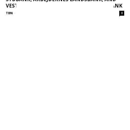
VESTJYSK BANK MERGE TO FORM AL SYDBANK
TBN
-
October 27, 2025
0